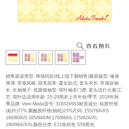
销售渠道类型: 商场同款(线上线下都销售)服装版型: 修身
厚薄: 常规风格: 甜美甜美: 森女款式: 套头衣长: 常规款袖
长: 长袖领子: 低圆领袖型: 荷叶袖衣门襟: 套头流行元素/工
艺: 荷叶边适用年龄: 25-29周岁上市年份/季节: 2018年秋
季品牌: Vero Moda货号: 318324553材质成分: 粘胶纤维
(粘纤)77% 聚酰胺纤维(锦纶)23%尺码: 155/76A/XS
160/80A/S 165/84A/M 170/88A/L 175/92A/XL
180/96A/XXL颜色分类: E11焦棕色 S59黑色