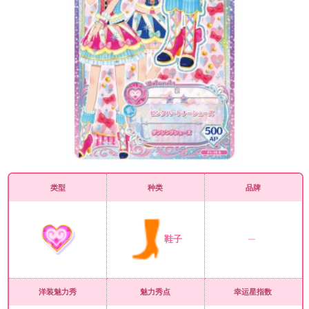
类型
种类
品牌
鞋子
洋装魅力秀
魅力秀点
幸运星指数