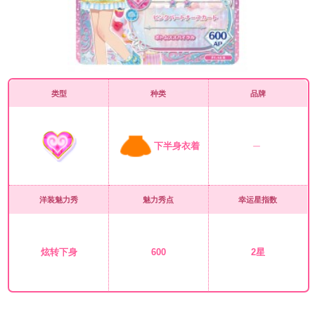
类型
种类
品牌
下半身衣着
洋装魅力秀
魅力秀点
幸运星指数
炫转下身
600
2星