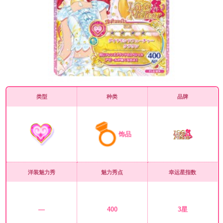
类型
种类
品牌
饰品
洋装魅力秀
魅力秀点
幸运星指数
—
400
3星