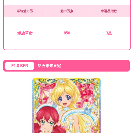
洋装魅力秀
魅力秀点
幸运星指数
螺旋革命
850
3星
F1-8 BFR
钻石未来皇冠