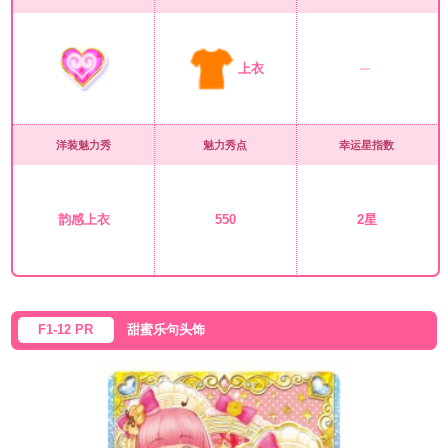
上衣
洋装魅力秀
魅力秀点
幸运星指数
韵感上衣
550
2星
F1-12 PR
甜蜜乐句头饰