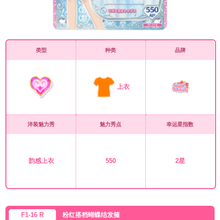
类型
种类
品牌
上衣
洋装魅力秀
魅力秀点
幸运星指数
韵感上衣
550
2星
F1-16 R
粉红搭档蝴蝶结发箍