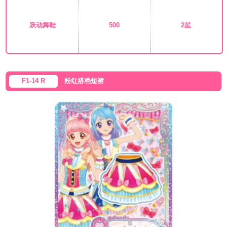
跃动舞鞋
500
2星
F1-14 R
粉红搭档短裙