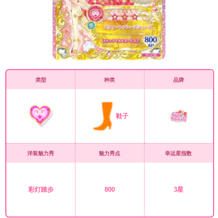
类型
种类
品牌
鞋子
洋装魅力秀
魅力秀点
幸运星指数
彩灯踏步
800
3星