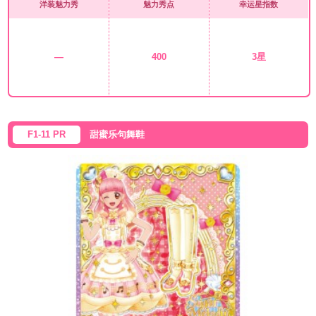
洋装魅力秀
魅力秀点
幸运星指数
—
400
3星
F1-11 PR
甜蜜乐句舞鞋