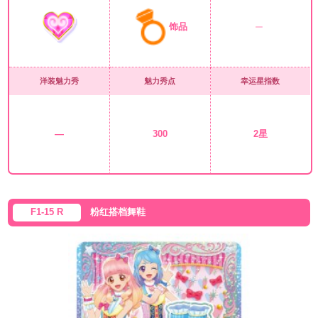
饰品
洋装魅力秀
魅力秀点
幸运星指数
—
300
2星
F1-15 R
粉红搭档舞鞋