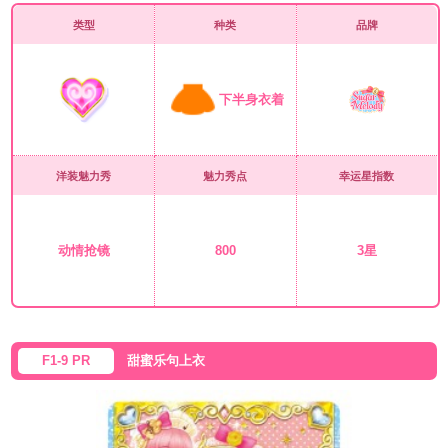
类型
种类
品牌
下半身衣着
洋装魅力秀
魅力秀点
幸运星指数
动情抢镜
800
3星
F1-9 PR
甜蜜乐句上衣