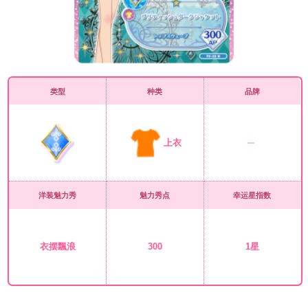
类型
种类
品牌
上衣
洋装魅力秀
魅力秀点
幸运星指数
衣摆飄浪
300
1星