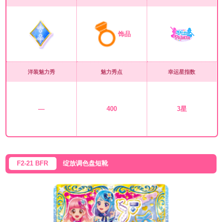
饰品
洋装魅力秀
魅力秀点
幸运星指数
—
400
3星
F2-21 BFR
绽放调色盘短靴