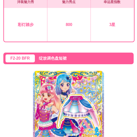
洋装魅力秀
魅力秀点
幸运星指数
彩灯踏步
800
3星
F2-20 BFR
绽放调色盘短裙