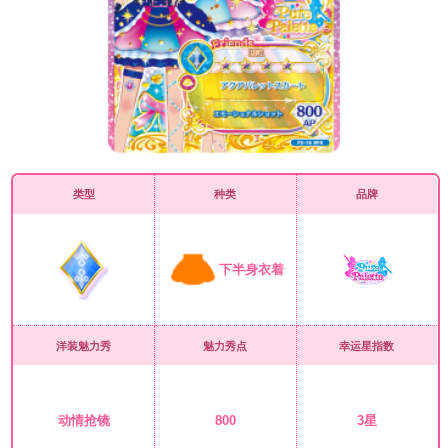
类型
种类
品牌
下半身衣着
洋装魅力秀
魅力秀点
幸运星指数
动情抢镜
800
3星