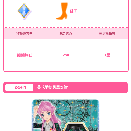
鞋子
洋装魅力秀
魅力秀点
幸运星指数
蹦蹦舞鞋
250
1星
F2-24 N
英伦学院风黑短裙