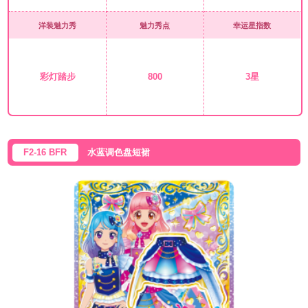
洋装魅力秀
魅力秀点
幸运星指数
彩灯踏步
800
3星
F2-16 BFR
水蓝调色盘短裙