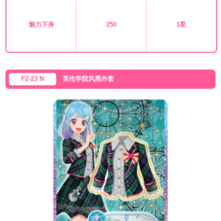
魅力下身
250
1星
F2-23 N
英伦学院风黑外套