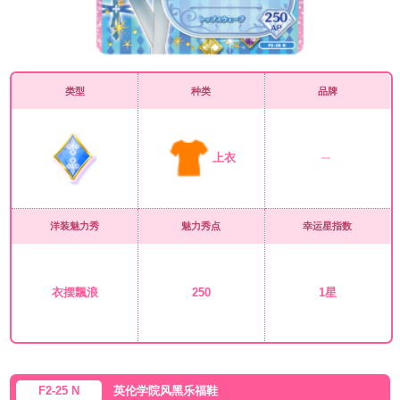
类型
种类
品牌
上衣
洋装魅力秀
魅力秀点
幸运星指数
衣摆飄浪
250
1星
F2-25 N
英伦学院风黑乐福鞋