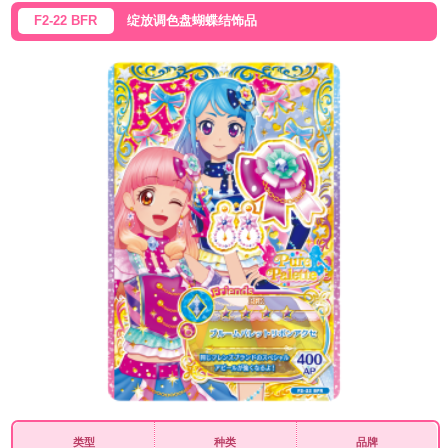
F2-22 BFR
绽放调色盘蝴蝶结饰品
类型
种类
品牌