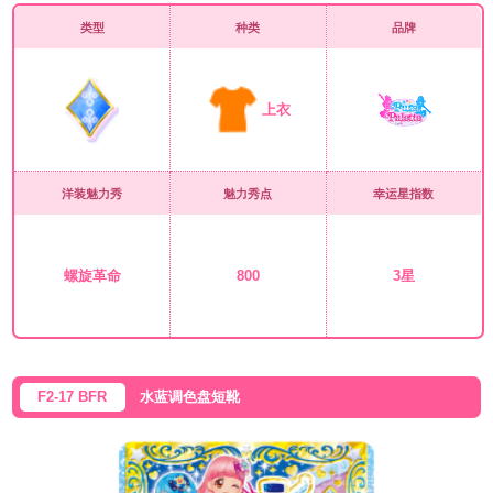
类型
种类
品牌
上衣
洋装魅力秀
魅力秀点
幸运星指数
螺旋革命
800
3星
F2-17 BFR
水蓝调色盘短靴