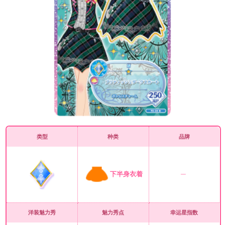
类型
种类
品牌
下半身衣着
洋装魅力秀
魅力秀点
幸运星指数