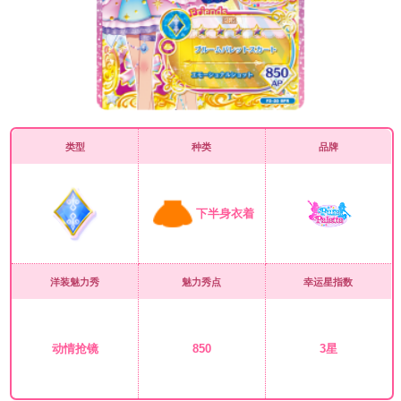
类型
种类
品牌
下半身衣着
洋装魅力秀
魅力秀点
幸运星指数
动情抢镜
850
3星