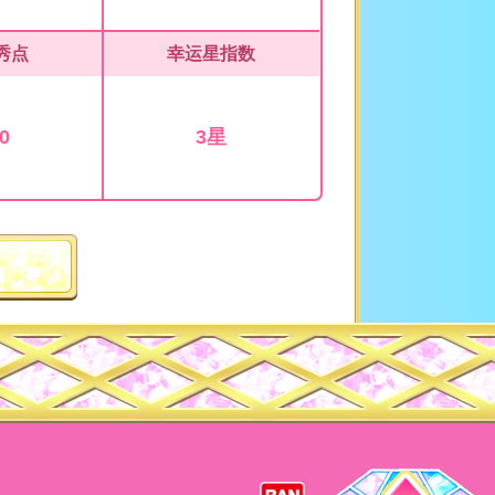
秀点
幸运星指数
0
3星