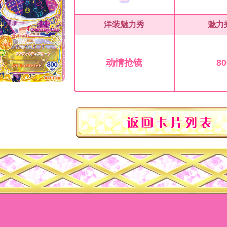
洋装魅力秀
魅力
动情抢镜
80