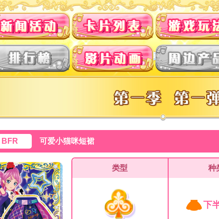
0 BFR
可爱小猫咪短裙
类型
种
下