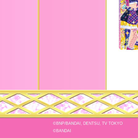
©BNP/BANDAI, DENTSU, TV TOKYO
©BANDAI