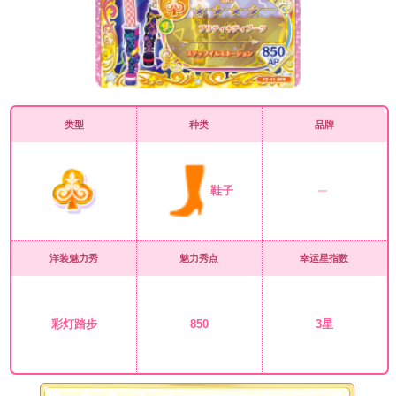
类型
种类
品牌
鞋子
洋装魅力秀
魅力秀点
幸运星指数
彩灯踏步
850
3星