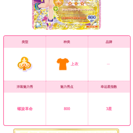
类型
种类
品牌
上衣
洋装魅力秀
魅力秀点
幸运星指数
螺旋革命
800
3星