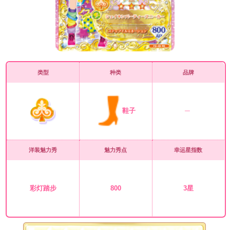
类型
种类
品牌
鞋子
洋装魅力秀
魅力秀点
幸运星指数
彩灯踏步
800
3星