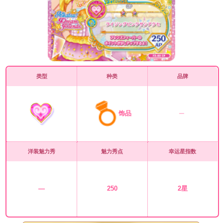
类型
种类
品牌
饰品
洋装魅力秀
魅力秀点
幸运星指数
—
250
2星