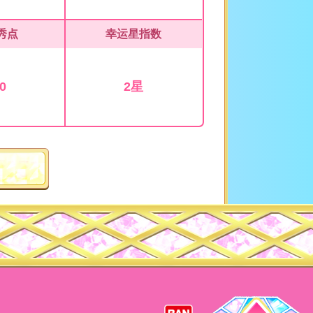
秀点
幸运星指数
0
2星