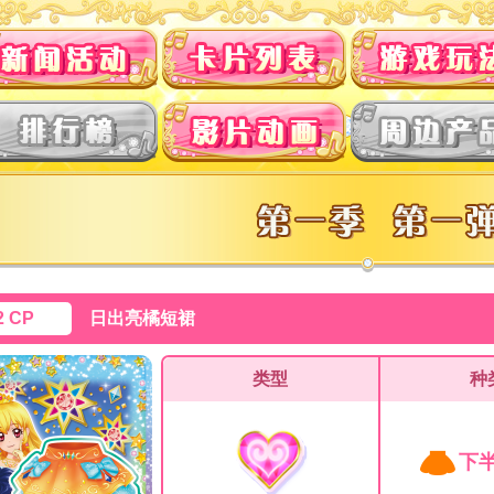
2 CP
日出亮橘短裙
类型
种
下