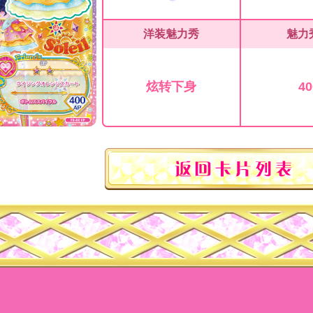
洋装魅力秀
魅力
炫转下身
40