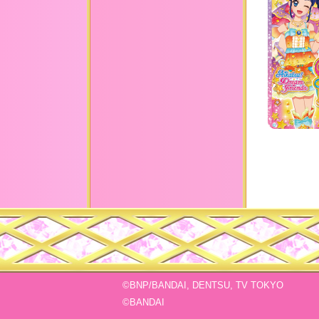
©BNP/BANDAI, DENTSU, TV TOKYO
©BANDAI