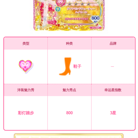
类型
种类
品牌
鞋子
洋装魅力秀
魅力秀点
幸运星指数
彩灯踏步
800
3星