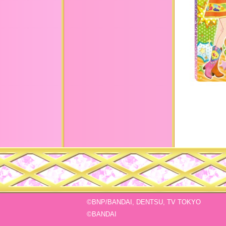
©BNP/BANDAI, DENTSU, TV TOKYO
©BANDAI