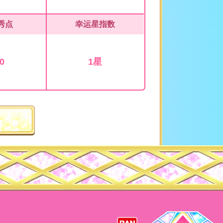
秀点
幸运星指数
0
1星