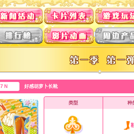
57 N
好感胡萝卜长靴
类型
种