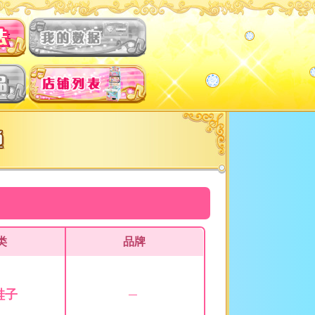
类
品牌
鞋子