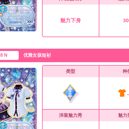
魅力下身
30
38 N
优雅女孩短衫
类型
种
洋装魅力秀
魅力