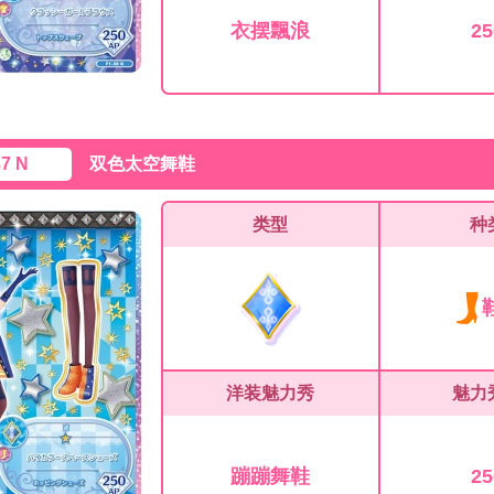
衣摆飄浪
25
37 N
双色太空舞鞋
类型
种
洋装魅力秀
魅力
蹦蹦舞鞋
25