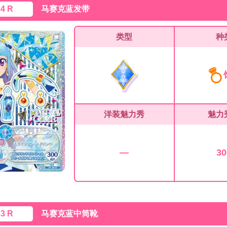
34 R
马赛克蓝发带
类型
种
洋装魅力秀
魅力
—
30
33 R
马赛克蓝中筒靴