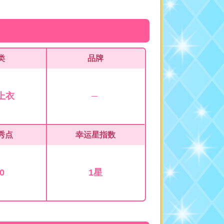
类
品牌
上衣
秀点
幸运星指数
0
1星