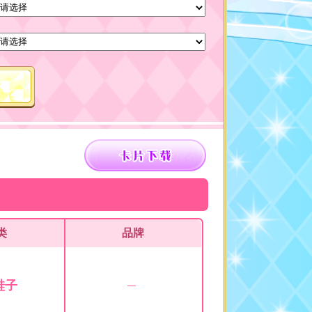
类
品牌
鞋子