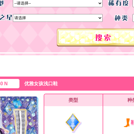
40 N
优雅女孩浅口鞋
类型
种