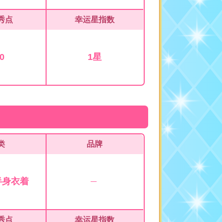
秀点
幸运星指数
0
1星
类
品牌
半身衣着
秀点
幸运星指数