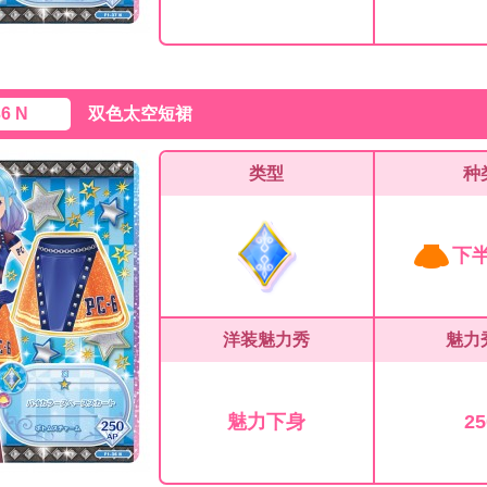
36 N
双色太空短裙
类型
种
下
洋装魅力秀
魅力
魅力下身
25