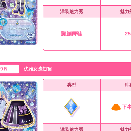
洋装魅力秀
魅力
蹦蹦舞鞋
25
39 N
优雅女孩短裙
类型
种
下
洋装魅力秀
魅力