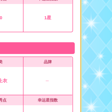
0
1星
类
品牌
上衣
秀点
幸运星指数