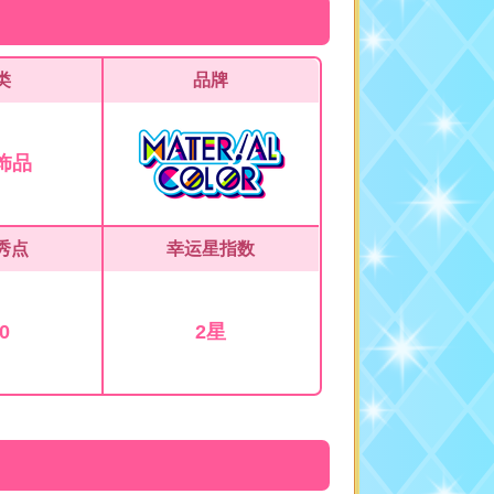
类
品牌
饰品
秀点
幸运星指数
0
2星