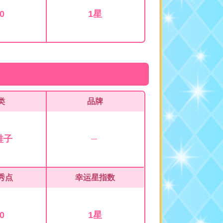
0
1星
类
品牌
鞋子
秀点
幸运星指数
0
1星