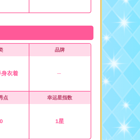
类
品牌
半身衣着
秀点
幸运星指数
0
1星