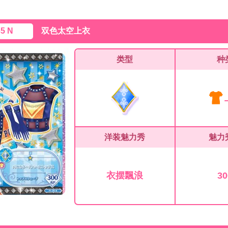
35 N
双色太空上衣
类型
种
洋装魅力秀
魅力
衣摆飄浪
30