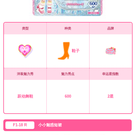
类型
种类
品牌
鞋子
洋装魅力秀
魅力秀点
幸运星指数
跃动舞鞋
600
2星
F1-18 R
小小魅惑短裙