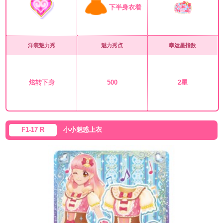
下半身衣着
洋装魅力秀
魅力秀点
幸运星指数
炫转下身
500
2星
F1-17 R
小小魅惑上衣