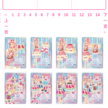
首
<
1
2
3
4
5
6
7
8
9
10
11
12
13
14
下
页
上
一
一
页
页
>