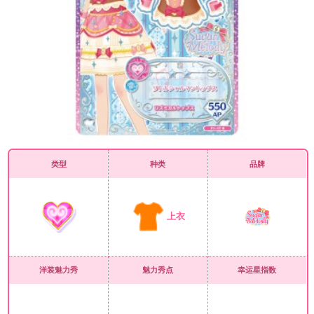
类型
种类
品牌
上衣
洋装魅力秀
魅力秀点
幸运星指数