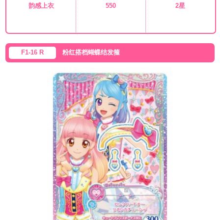
韵感上衣
550
2星
F1-16 R
粉红搭档蝴蝶结发箍