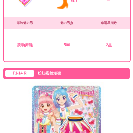
鞋子
洋装魅力秀
魅力秀点
幸运星指数
跃动舞鞋
500
2星
F1-14 R
粉红搭档短裙