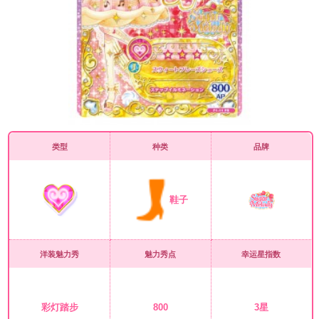
类型
种类
品牌
鞋子
洋装魅力秀
魅力秀点
幸运星指数
彩灯踏步
800
3星