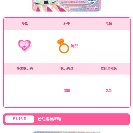
类型
种类
品牌
饰品
洋装魅力秀
魅力秀点
幸运星指数
—
300
2星
F1-15 R
粉红搭档舞鞋