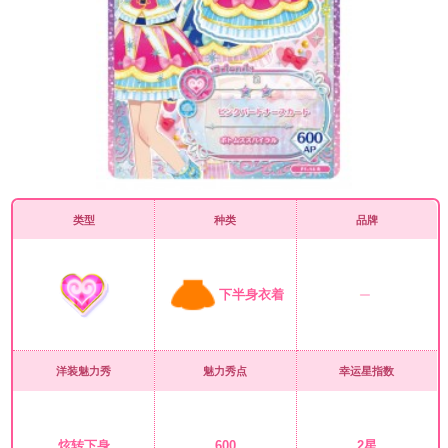
类型
种类
品牌
下半身衣着
洋装魅力秀
魅力秀点
幸运星指数
炫转下身
600
2星