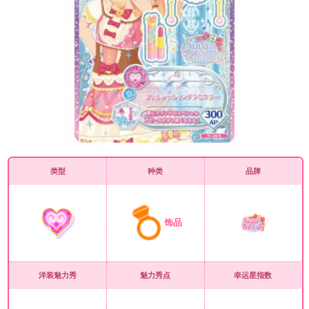
类型
种类
品牌
饰品
洋装魅力秀
魅力秀点
幸运星指数