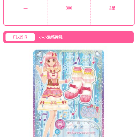
—
300
2星
F1-19 R
小小魅惑舞鞋