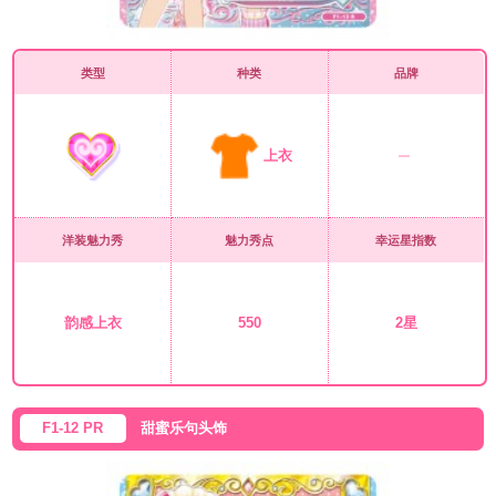
类型
种类
品牌
上衣
洋装魅力秀
魅力秀点
幸运星指数
韵感上衣
550
2星
F1-12 PR
甜蜜乐句头饰