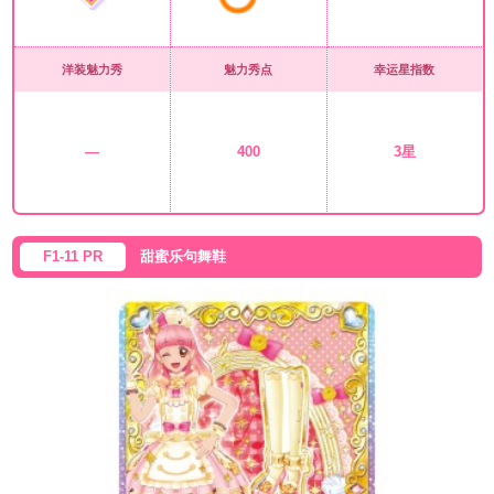
洋装魅力秀
魅力秀点
幸运星指数
—
400
3星
F1-11 PR
甜蜜乐句舞鞋