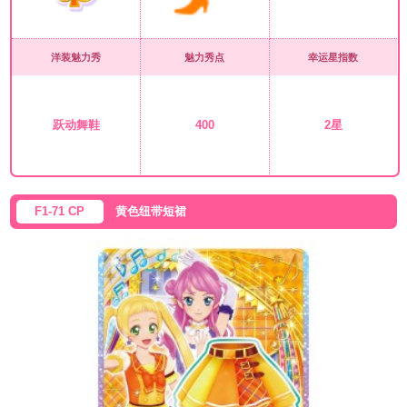
洋装魅力秀
魅力秀点
幸运星指数
跃动舞鞋
400
2星
F1-71 CP
黄色纽带短裙