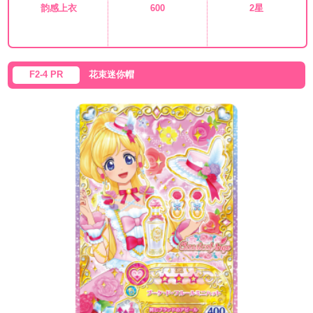
韵感上衣
600
2星
F2-4 PR
花束迷你帽