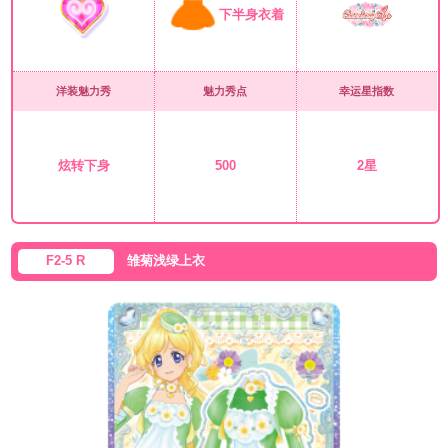
下半身衣着
洋装魅力秀
魅力秀点
幸运星指数
炫转下身
500
2星
F2-5 R
雏菊浅绿上衣