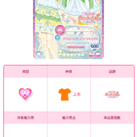
类型
种类
品牌
上衣
洋装魅力秀
魅力秀点
幸运星指数