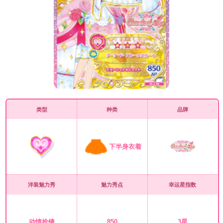
类型
种类
品牌
下半身衣着
洋装魅力秀
魅力秀点
幸运星指数
动情抢镜
850
3星