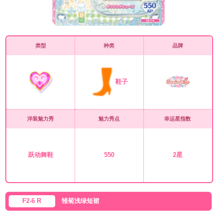
类型
种类
品牌
鞋子
洋装魅力秀
魅力秀点
幸运星指数
跃动舞鞋
550
2星
F2-6 R
雏菊浅绿短裙