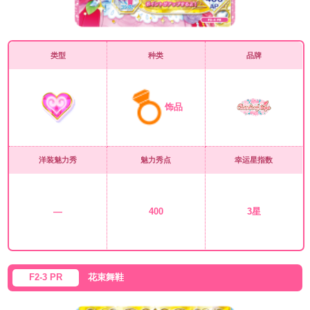
类型
种类
品牌
饰品
洋装魅力秀
魅力秀点
幸运星指数
—
400
3星
F2-3 PR
花束舞鞋