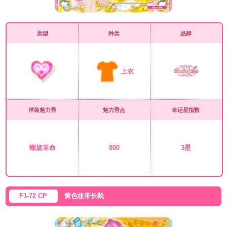
类型
种类
品牌
上衣
洋装魅力秀
魅力秀点
幸运星指数
螺旋革命
800
3星
F1-72 CP
黄色纽带长靴