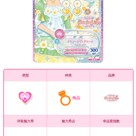
类型
种类
品牌
饰品
洋装魅力秀
魅力秀点
幸运星指数