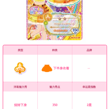
类型
种类
品牌
下半身衣着
洋装魅力秀
魅力秀点
幸运星指数
炫转下身
350
2星