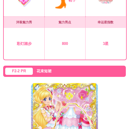
鞋子
洋装魅力秀
魅力秀点
幸运星指数
彩灯踏步
800
3星
F2-2 PR
花束短裙