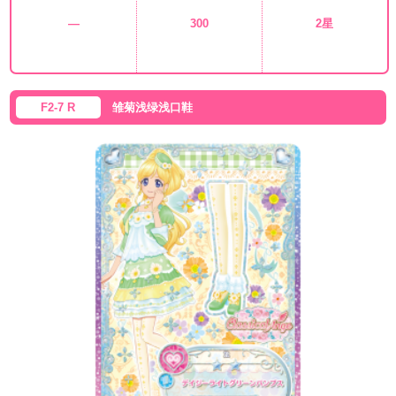
—
300
2星
F2-7 R
雏菊浅绿浅口鞋