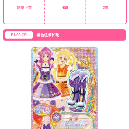
韵感上衣
450
2星
F1-69 CP
紫色纽带长靴