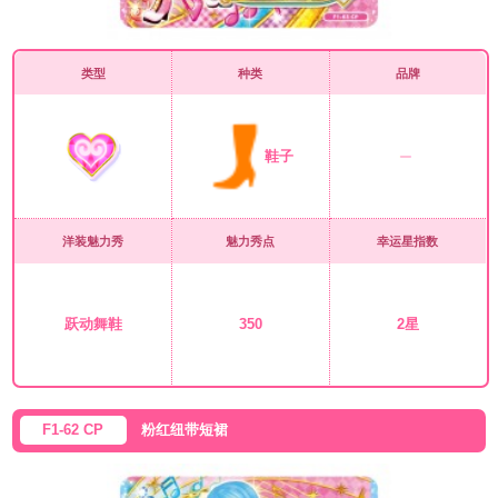
类型
种类
品牌
鞋子
洋装魅力秀
魅力秀点
幸运星指数
跃动舞鞋
350
2星
F1-62 CP
粉红纽带短裙