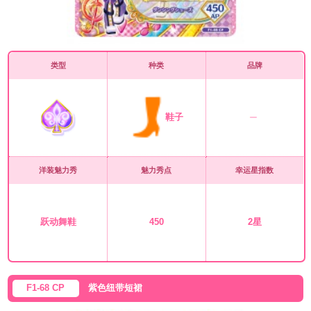
类型
种类
品牌
鞋子
洋装魅力秀
魅力秀点
幸运星指数
跃动舞鞋
450
2星
F1-68 CP
紫色纽带短裙