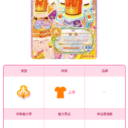
类型
种类
品牌
上衣
洋装魅力秀
魅力秀点
幸运星指数