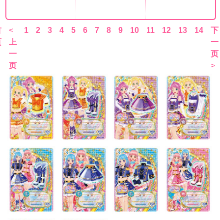
首
<
1
2
3
4
5
6
7
8
9
10
11
12
13
14
下
页
上
一
一
页
页
>