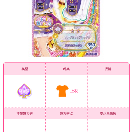
类型
种类
品牌
上衣
洋装魅力秀
魅力秀点
幸运星指数