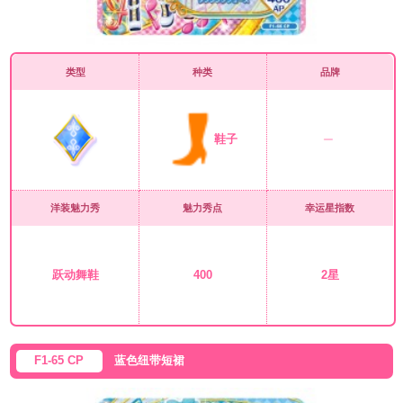
类型
种类
品牌
鞋子
洋装魅力秀
魅力秀点
幸运星指数
跃动舞鞋
400
2星
F1-65 CP
蓝色纽带短裙