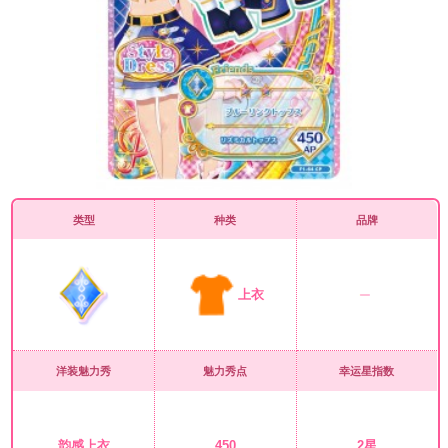
类型
种类
品牌
上衣
洋装魅力秀
魅力秀点
幸运星指数
韵感上衣
450
2星