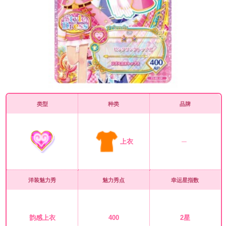
类型
种类
品牌
上衣
洋装魅力秀
魅力秀点
幸运星指数
韵感上衣
400
2星