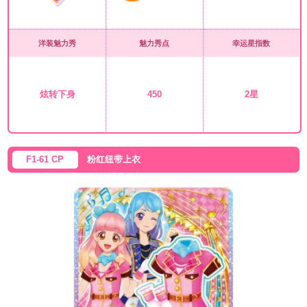
洋装魅力秀
魅力秀点
幸运星指数
炫转下身
450
2星
F1-61 CP
粉红纽带上衣