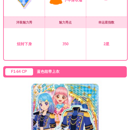
下半身衣着
洋装魅力秀
魅力秀点
幸运星指数
炫转下身
350
2星
F1-64 CP
蓝色纽带上衣