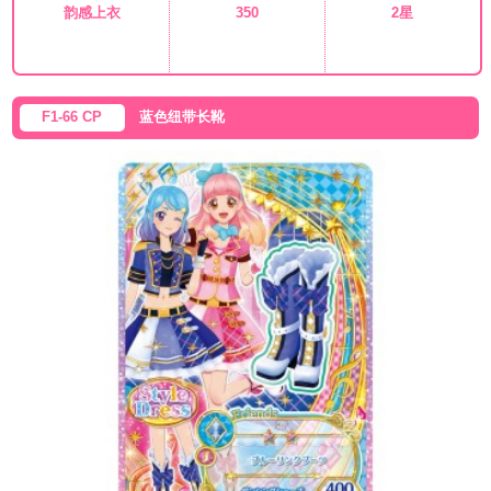
韵感上衣
350
2星
F1-66 CP
蓝色纽带长靴