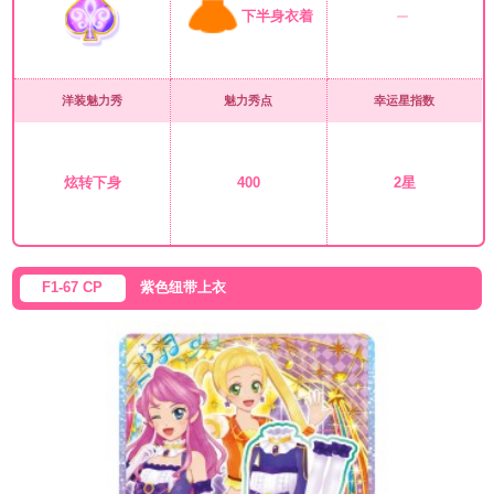
下半身衣着
洋装魅力秀
魅力秀点
幸运星指数
炫转下身
400
2星
F1-67 CP
紫色纽带上衣