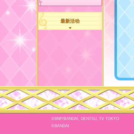
最新活动
©BNP/BANDAI, DENTSU, TV TOKYO
©BANDAI