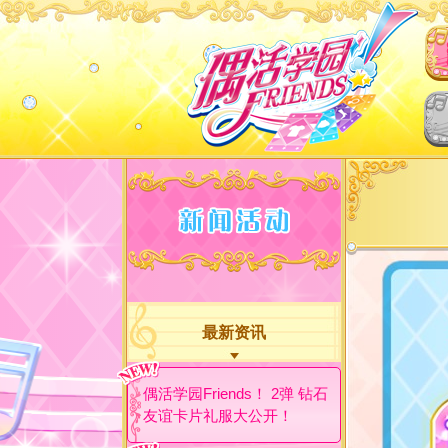
最新资讯
偶活学园Friends！ 2弹 钻石
友谊卡片礼服大公开！