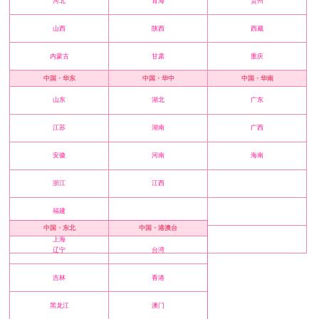
河北
青海
贵州
山西
陕西
西藏
内蒙古
甘肃
重庆
中国・华东
中国・华中
中国・华南
山东
湖北
广东
江苏
湖南
广西
安徽
河南
海南
浙江
江西
福建
中国・东北
中国・港澳台
上海
辽宁
台湾
吉林
香港
黑龙江
澳门