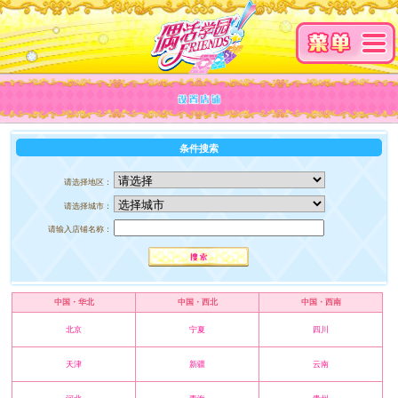
条件搜索
请选择地区：
请选择城市：
请输入店铺名称：
中国・华北
中国・西北
中国・西南
北京
宁夏
四川
天津
新疆
云南